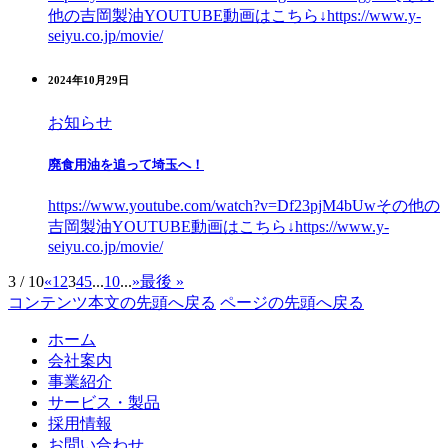
他の吉岡製油YOUTUBE動画はこちら↓https://www.y-
seiyu.co.jp/movie/
2024年10月29日
お知らせ
廃食用油を追って埼玉へ！
https://www.youtube.com/watch?v=Df23pjM4bUwその他の
吉岡製油YOUTUBE動画はこちら↓https://www.y-
seiyu.co.jp/movie/
3 / 10
«
1
2
3
4
5
...
10
...
»
最後 »
コンテンツ本文の先頭へ戻る
ページの先頭へ戻る
ホーム
会社案内
事業紹介
サービス・製品
採用情報
お問い合わせ