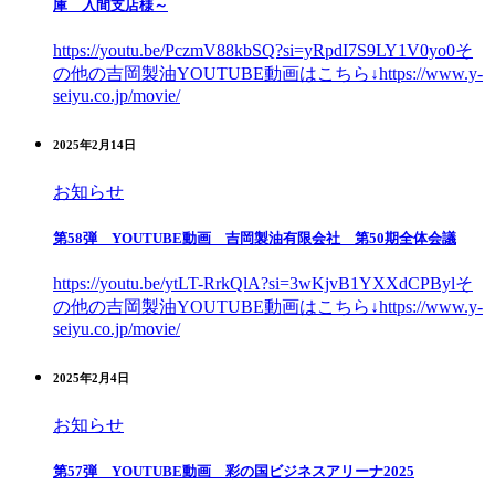
庫 入間支店様～
https://youtu.be/PczmV88kbSQ?si=yRpdI7S9LY1V0yo0そ
の他の吉岡製油YOUTUBE動画はこちら↓https://www.y-
seiyu.co.jp/movie/
2025年2月14日
お知らせ
第58弾 YOUTUBE動画 吉岡製油有限会社 第50期全体会議
https://youtu.be/ytLT-RrkQlA?si=3wKjvB1YXXdCPBylそ
の他の吉岡製油YOUTUBE動画はこちら↓https://www.y-
seiyu.co.jp/movie/
2025年2月4日
お知らせ
第57弾 YOUTUBE動画 彩の国ビジネスアリーナ2025