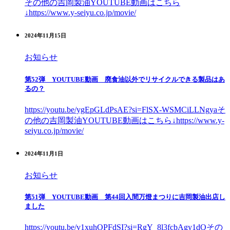
その他の吉岡製油YOUTUBE動画はこちら
↓https://www.y-seiyu.co.jp/movie/
2024年11月15日
お知らせ
第52弾 YOUTUBE動画 廃食油以外でリサイクルできる製品はあ
るの？
https://youtu.be/ygEpGLdPsAE?si=FlSX-WSMCiLLNgyaそ
の他の吉岡製油YOUTUBE動画はこちら↓https://www.y-
seiyu.co.jp/movie/
2024年11月1日
お知らせ
第51弾 YOUTUBE動画 第44回入間万燈まつりに吉岡製油出店し
ました
https://youtu.be/v1xuhOPFdSI?si=RgY_8l3fcbAgy1dQその