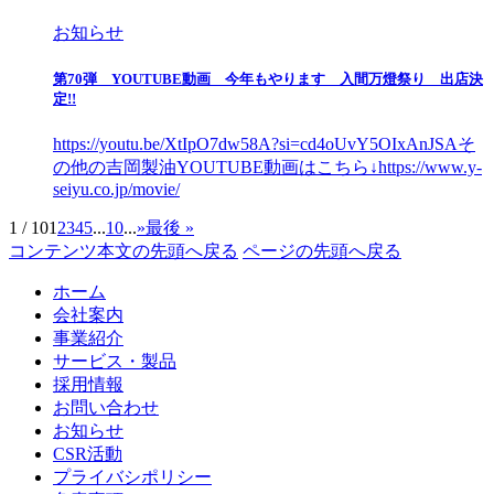
お知らせ
第70弾 YOUTUBE動画 今年もやります 入間万燈祭り 出店決
定!!
https://youtu.be/XtIpO7dw58A?si=cd4oUvY5OIxAnJSAそ
の他の吉岡製油YOUTUBE動画はこちら↓https://www.y-
seiyu.co.jp/movie/
1 / 10
1
2
3
4
5
...
10
...
»
最後 »
コンテンツ本文の先頭へ戻る
ページの先頭へ戻る
ホーム
会社案内
事業紹介
サービス・製品
採用情報
お問い合わせ
お知らせ
CSR活動
プライバシポリシー